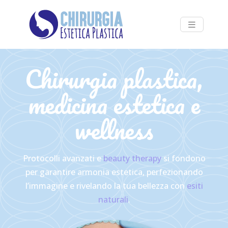
Chirurgia plastica,
medicina estetica e
wellness
Protocolli avanzati e
beauty therapy
si fondono
per garantire armonia estetica, perfezionando
l’immagine e rivelando la tua bellezza con
esiti
naturali
.